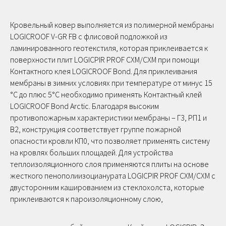
Кровельный ковер выполняется из полимерной мембраны
LOGICROOF V-GR FB с флисовой подложкой из
ламинированного геотекстиля, которая приклеивается к
поверхности плит LOGICPIR PROF СХМ/СХМ при помощи
Контактного клея LOGICROOF Bond. Для приклеивания
мембраны в зимних условиях при температуре от минус 15
°С до плюс 5°С необходимо применять Контактный клей
LOGICROOF Bond Arctic. Благодаря высоким
противопожарным характеристики мембраны – Г3, РП1 и
В2, конструкция соответствует группе пожарной
опасности кровли КП0, что позволяет применять систему
на кровлях больших площадей. Для устройства
теплоизоляционного слоя применяются плиты на основе
жесткого пенополиизоцианурата LOGICPIR PROF СХМ/СХМ с
двусторонним кашированием из стеклохолста, которые
приклеиваются к пароизоляционному слою,