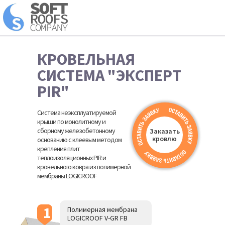
КРОВЕЛЬНАЯ
СИСТЕМА "
ЭКСПЕРТ
PIR
"
Система неэксплуатируемой
крыши по монолитному и
сборному железобетонному
Заказать
кровлю
основанию с клеевым методом
крепления плит
теплоизоляционных PIR и
кровельного ковра из полимерной
мембраны LOGICROOF
1
Полимерная мембрана
LOGICROOF V-GR FB