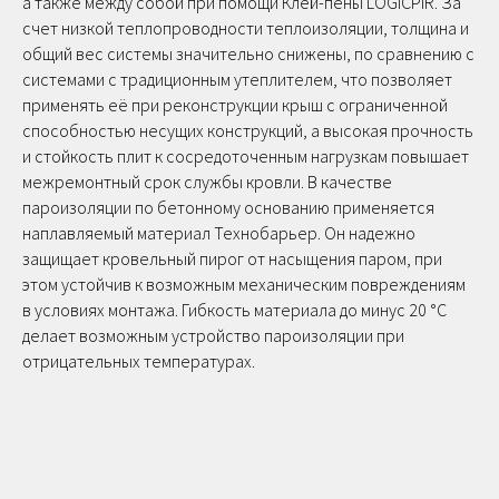
а также между собой при помощи Клей-пены LOGICPIR. За
счет низкой теплопроводности теплоизоляции, толщина и
общий вес системы значительно снижены, по сравнению с
системами с традиционным утеплителем, что позволяет
применять её при реконструкции крыш с ограниченной
способностью несущих конструкций, а высокая прочность
и стойкость плит к сосредоточенным нагрузкам повышает
межремонтный срок службы кровли. В качестве
пароизоляции по бетонному основанию применяется
наплавляемый материал Технобарьер. Он надежно
защищает кровельный пирог от насыщения паром, при
этом устойчив к возможным механическим повреждениям
в условиях монтажа. Гибкость материала до минус 20 °С
делает возможным устройство пароизоляции при
отрицательных температурах.