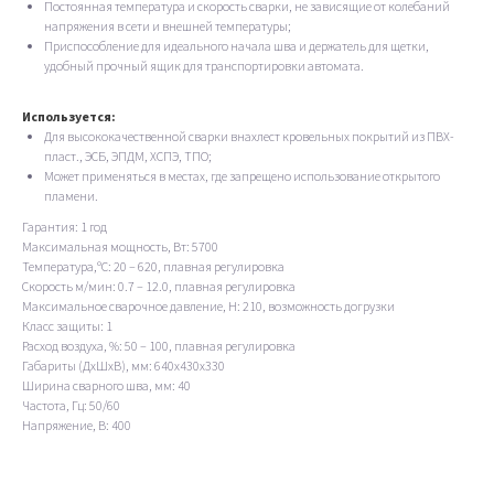
Постоянная температура и скорость сварки, не зависящие от колебаний
напряжения в сети и внешней температуры;
Приспособление для идеального начала шва и держатель для щетки,
удобный прочный ящик для транспортировки автомата.
Используется:
Для высококачественной сварки внахлест кровельных покрытий из ПВХ-
пласт., ЭСБ, ЭПДМ, ХСПЭ, ТПО;
Может применяться в местах, где запрещено использование открытого
пламени.
Гарантия: 1 год
Максимальная мощность, Вт: 5700
Температура,ºC: 20 – 620, плавная регулировка
Скорость м/мин: 0.7 – 12.0, плавная регулировка
Максимальное сварочное давление, Н: 210, возможность догрузки
Класс защиты: 1
Расход воздуха, %: 50 – 100, плавная регулировка
Габариты (ДхШхВ), мм: 640x430x330
Ширина сварного шва, мм: 40
Частота, Гц: 50/60
Напряжение, В: 400