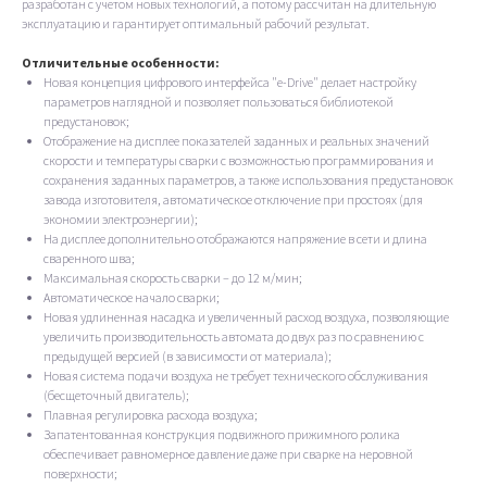
разработан с учетом новых технологий, а потому рассчитан на длительную
эксплуатацию и гарантирует оптимальный рабочий результат.
Отличительные особенности:
Новая концепция цифрового интерфейса "e-Drive" делает настройку
параметров наглядной и позволяет пользоваться библиотекой
предустановок;
Отображение на дисплее показателей заданных и реальных значений
скорости и температуры сварки с возможностью программирования и
сохранения заданных параметров, а также использования предустановок
завода изготовителя, автоматическое отключение при простоях (для
экономии электроэнергии);
На дисплее дополнительно отображаются напряжение в сети и длина
сваренного шва;
Максимальная скорость сварки – до 12 м/мин;
Автоматическое начало сварки;
Новая удлиненная насадка и увеличенный расход воздуха, позволяющие
увеличить производительность автомата до двух раз по сравнению с
предыдущей версией (в зависимости от материала);
Новая система подачи воздуха не требует технического обслуживания
(бесщеточный двигатель);
Плавная регулировка расхода воздуха;
Запатентованная конструкция подвижного прижимного ролика
обеспечивает равномерное давление даже при сварке на неровной
поверхности;