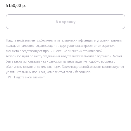
5150,00
р.
В корзину
Надставной элемент с обжимным металлическим фланцем и уплотнительным
кольцом применяется для создания двух уровневых кровельных воронок.
Манжета предотвращает проникновение ливневых стоков в слой
теплоизоляции по месту соединения надставного элемента с воронкой. Может
быть также использован как самостоятельное изделие подобно воронке с
обжимным металлическим фланцем. Также надставной элемент комплектуется
уплотнительным кольцом, комплектом гаек и барашков.
ТИП: Надставной элемент