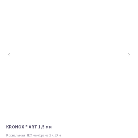
KRONOX ® ART 1,5 мм
PL
Кровельная ПВХ мембрана 2 Х 10 м
пвх