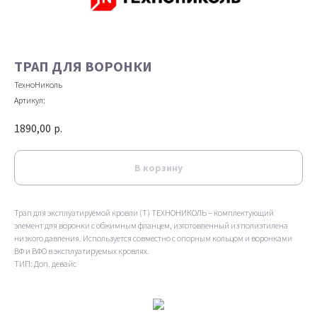
ТРАП ДЛЯ ВОРОНКИ
ТехноНиколь
Артикул:
1890,00
р.
В корзину
Трап для эксплуатируемой кровли (Т) ТЕХНОНИКОЛЬ – комплектующий
элемент для воронки с обжимным фланцем, изготовленный из полиэтилена
низкого давления. Используется совместно с опорным кольцом и воронками
ВФ и ВФО в эксплуатируемых кровлях.
ТИП: Доп. девайс