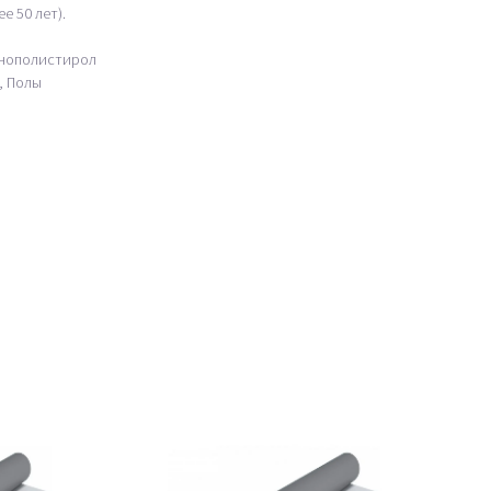
е 50 лет).
енополистирол
, Полы