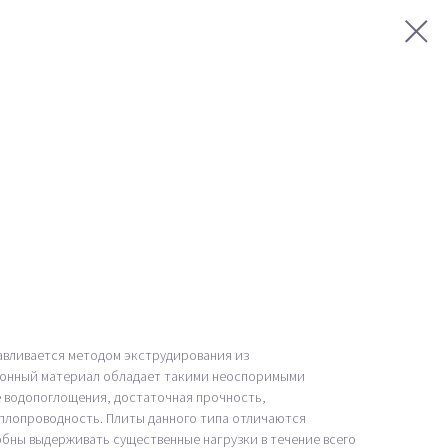
авливается методом экструдирования из
ионный материал обладает такими неоспоримыми
е водопоглощения, достаточная прочность,
плопроводность. Плиты данного типа отличаются
бны выдерживать существенные нагрузки в течение всего