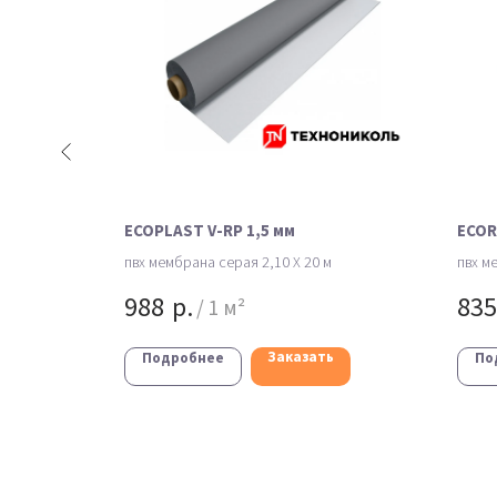
ECOPLAST V-RP 1,5 мм
ECOR
пвх мембрана серая 2,10 X 20 м
пвх м
988
р.
835
/
1 м²
ь
Заказать
Подробнее
По