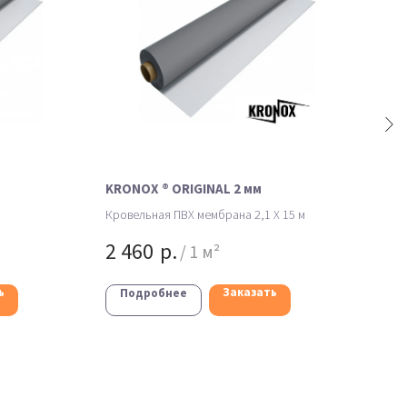
KRONOX ® ORIGINAL 2 мм
Logi
Кровельная ПВХ мембрана 2,1 X 15 м
пвх 
2 460
р.
82
/
1 м²
ь
Заказать
Подробнее
П