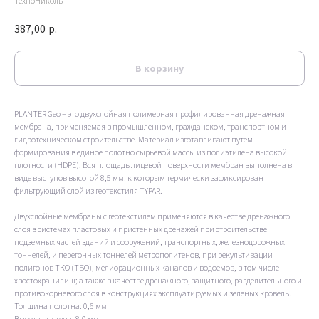
ТехноНиколь
387,00
р.
В корзину
PLANTER Geo – это двухслойная полимерная профилированная дренажная
мембрана, применяемая в промышленном, гражданском, транспортном и
гидротехническом строительстве. Материал изготавливают путём
формирования в единое полотно сырьевой массы из полиэтилена высокой
плотности (HDPE). Вся площадь лицевой поверхности мембран выполнена в
виде выступов высотой 8,5 мм, к которым термически зафиксирован
фильтрующий слой из геотекстиля TYPAR.
Двухслойные мембраны с геотекстилем применяются в качестве дренажного
слоя в системах пластовых и пристенных дренажей при строительстве
подземных частей зданий и сооружений, транспортных, железнодорожных
тоннелей, и перегонных тоннелей метрополитенов, при рекультивации
полигонов ТКО (ТБО), мелиорационных каналов и водоемов, в том числе
хвостохранилищ; а также в качестве дренажного, защитного, разделительного и
противокорневого слоя в конструкциях эксплуатируемых и зелёных кровель.
Толщина полотна: 0,6 мм
Высота выступа: 8,0 мм