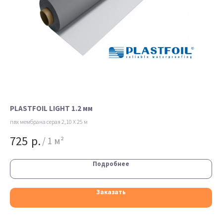
PLASTFOIL LIGHT 1.2 мм
EC
пвх мембрана серая 2,10 Х 25 м
пвх
725
р.
8
/
1 м²
Подробнее
Заказать