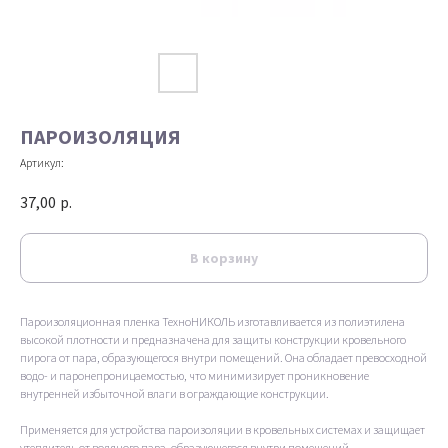
ПАРОИЗОЛЯЦИЯ
Артикул:
37,00
р.
В корзину
Пароизоляционная пленка ТехноНИКОЛЬ изготавливается из полиэтилена
высокой плотности и предназначена для защиты конструкции кровельного
пирога от пара, образующегося внутри помещений. Она обладает превосходной
водо- и паронепроницаемостью, что минимизирует проникновение
внутренней избыточной влаги в ограждающие конструкции.
Применяется для устройства пароизоляции в кровельных системах и защищает
утеплитель от водяного пара, образующегося внутри помещений.