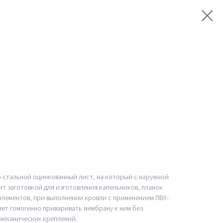
 стальной оцинкованный лист, на который с наружной
ит заготовкой для изготовления капельников, планок
лементов, при выполнении кровли с применением ПВХ-
ет гомогенно приваривать мембрану к ним без
 механических креплений.