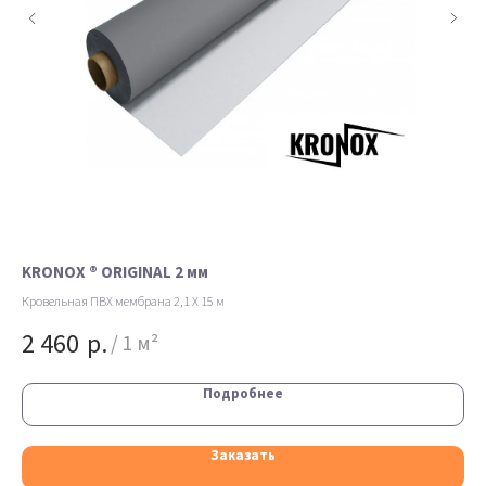
KRONOX ® ORIGINAL 2 мм
EC
Кровельная ПВХ мембрана 2,1 X 15 м
пвх
2 460
р.
7
/
1 м²
Подробнее
Заказать