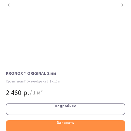
KRONOX ® ORIGINAL 2 мм
LO
Кровельная ПВХ мембрана 2,1 X 15 м
пвх
2 460
р.
9
/
1 м²
Подробнее
Заказать