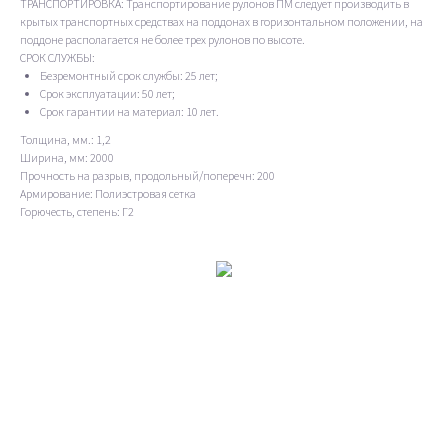
ТРАНСПОРТИРОВКА: Транспортирование рулонов ПМ следует производить в
крытых транспортных средствах на поддонах в горизонтальном положении, на
поддоне располагается не более трех рулонов по высоте.
СРОК СЛУЖБЫ:
Безремонтный срок службы: 25 лет;
Срок эксплуатации: 50 лет;
Срок гарантии на материал: 10 лет.
Толщина, мм.: 1,2
Ширина, мм: 2000
Прочность на разрыв, продольный/поперечн: 200
Армирование: Полиэстровая сетка
Горючесть, степень: Г2